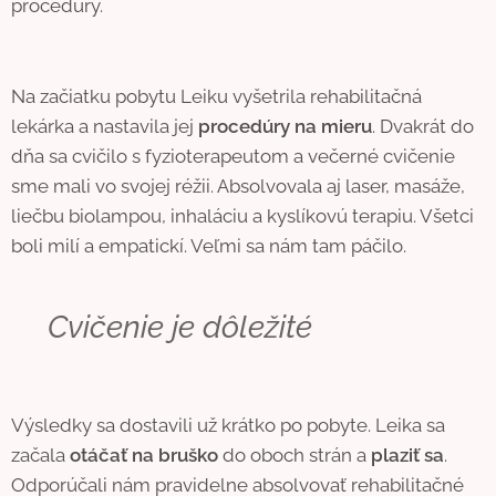
procedúry.
Na začiatku pobytu Leiku vyšetrila rehabilitačná
lekárka a nastavila jej
procedúry na mieru
. Dvakrát do
dňa sa cvičilo s fyzioterapeutom a večerné cvičenie
sme mali vo svojej réžii. Absolvovala aj laser, masáže,
liečbu biolampou, inhaláciu a kyslíkovú terapiu. Všetci
boli milí a empatickí. Veľmi sa nám tam páčilo.
Cvičenie je dôležité
Výsledky sa dostavili už krátko po pobyte. Leika sa
začala
otáčať na bruško
do oboch strán a
plaziť sa
.
Odporúčali nám pravidelne absolvovať rehabilitačné