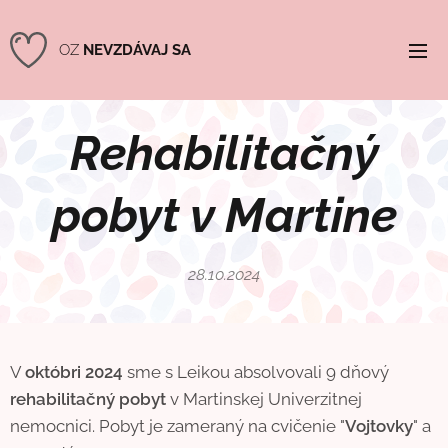
OZ
NEVZDÁVAJ SA
Rehabilitačný
pobyt v Martine
28.10.2024
V
októbri 2024
sme s Leikou absolvovali 9 dňový
rehabilitačný pobyt
v Martinskej Univerzitnej
nemocnici. Pobyt je zameraný na cvičenie "
Vojtovky
" a