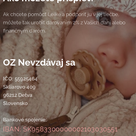
Ak chcete pomôcť Leike a podporiť ju v jej liečbe,
môžete tak urobiť darovaním 2% z Vašich daní alebo
finančným darom.
OZ Nevzdávaj sa
IČO: 55925464
Skliarovo 409
96212 Detva
Slovensko
Bankové spojenie:
IBAN: SK9583300000002103030551